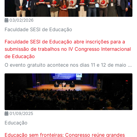
03/02/2026
Faculdade SESI de Educação
Faculdade SESI de Educação abre inscrições para a
submissão de trabalhos no IV Congresso Internacional
de Educação
O evento gratuito acontece nos dias 11 e 12 de maio e reunirá especialistas em torno do tema “Educação que Transforma”. As vagas para participação presencial são limitadas, e a submissão de trabalhos pode ser feita até 31 de março
01/09/2025
Educação
Educação sem fronteiras: Congresso reúne grandes