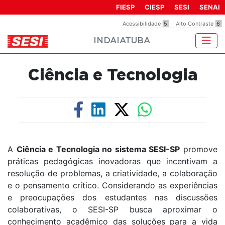
Observação:
FIESP
CIESP
SESI
SENAI
este
Acessibilidade
5
Alto Contraste
6
site
INDAIATUBA
inclui
um
sistema
Ciência e Tecnologia
de
acessibilidade.
A
Ciência e Tecnologia no sistema SESI-SP
promove
práticas pedagógicas inovadoras que incentivam a
resolução de problemas, a criatividade, a colaboração
e o pensamento crítico. Considerando as experiências
e preocupações dos estudantes nas discussões
colaborativas, o SESI-SP busca aproximar o
conhecimento acadêmico das soluções para a vida