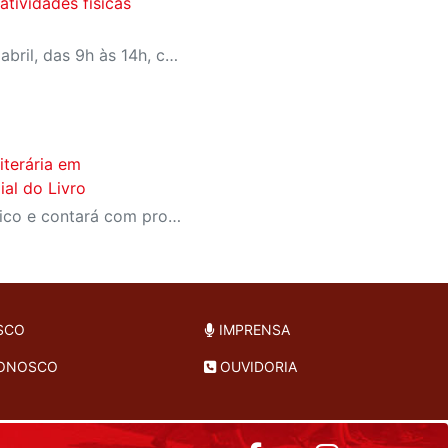
tividades físicas
Evento acontece em 25 de abril, das 9h às 14h, com programação para todas as idades
iterária em
al do Livro
Evento será aberto ao público e contará com programação gratuita e totalmente dedicada à literatura
SCO
IMPRENSA
CONOSCO
OUVIDORIA