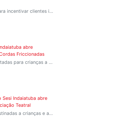
SESI-SP lança campanha para incentivar clientes inativos a retomarem a prática de atividades físicas, esporte e lazer com benefícios exclusivos
Indaiatuba abre
 Cordas Friccionadas
As aulas são gratuitas e voltadas para crianças a partir de 7 anos até adultos
 Sesi Indaiatuba abre
iciação Teatral
As aulas são gratuitas e destinadas a crianças e adolescentes de 8 a 17 anos