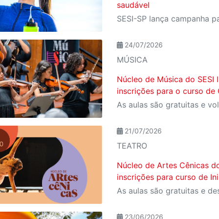
saudável
24/07/2026
MÚSICA
Núcleo de Música do SESI 
inscrições para o curso de
21/07/2026
TEATRO
Núcleo de Artes Cênicas do
inscrições para curso de In
23/06/2026