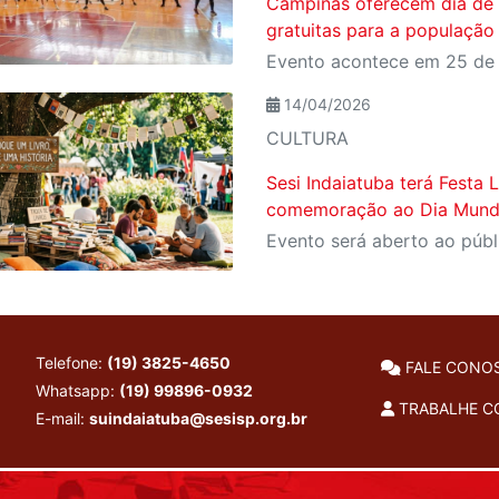
Campinas oferecem dia de a
gratuitas para a população
14/04/2026
CULTURA
Sesi Indaiatuba terá Festa L
comemoração ao Dia Mundi
Telefone:
(19) 3825-4650
FALE CONO
Whatsapp:
(19) 99896-0932
TRABALHE 
E-mail:
suindaiatuba@sesisp.org.br