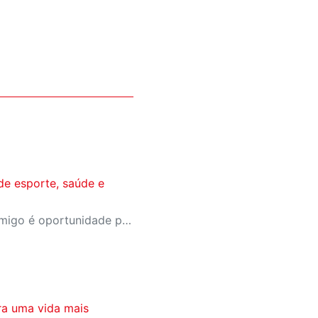
de esporte, saúde e
A campanha Convide um Amigo é oportunidade para reunir amigos para aproveitar juntos toda estrutura da unidade SESI-SP mais próxima. Os benefícios para clientes e convidados estão no regulamento.
ra uma vida mais