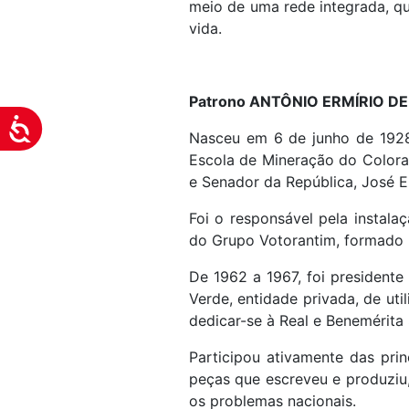
meio de uma rede integrada, qu
visuais
vida.
que
usam
um
Patrono ANTÔNIO ERMÍRIO D
leitor
Acessibilidade
de
Nasceu em 6 de junho de 1928, 
tela;
Escola de Mineração do Colorad
Pressione
e Senador da República, José E
Control-
F10
Foi o responsável pela instala
para
do Grupo Votorantim, formado po
abrir
De 1962 a 1967, foi presidente
um
Verde, entidade privada, de uti
menu
dedicar-se à Real e Benemérita
de
acessibilidade.
Participou ativamente das pri
peças que escreveu e produziu, 
os problemas nacionais.