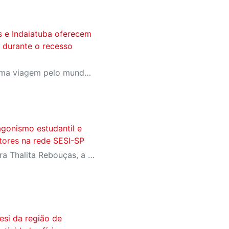
s e Indaiatuba oferecem
 durante o recesso
Com a proposta de fazer uma viagem pelo mundo das brincadeiras, o programa acontece nas férias escolares de julho, com uma programação exclusiva para as crianças
agonismo estudantil e
itores na rede SESI-SP
Com homenagens à escritora Thalita Rebouças, a Semana do Livro e da Biblioteca promove criatividade, produção autoral e diferentes formas de expressão entre estudantes da Educação Infantil à EJA
esi da região de